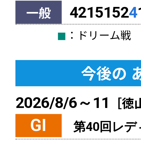
一般
4215152
4
◼︎
：ドリーム
今後の
2026/8/6～11
［徳
GI
第40回レ