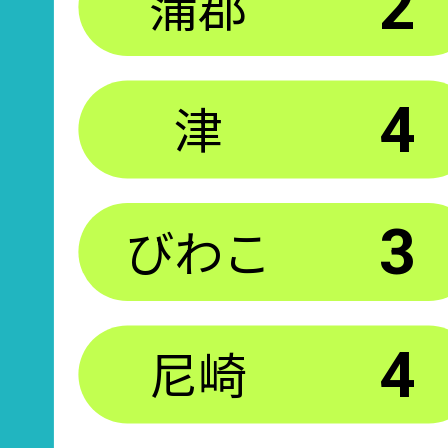
蒲郡
2
津
4
びわこ
3
尼崎
4