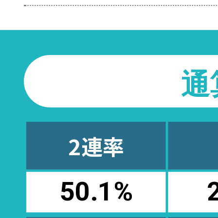
通
2連率
50.1
%