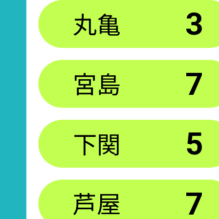
丸亀
3
宮島
7
下関
5
芦屋
7