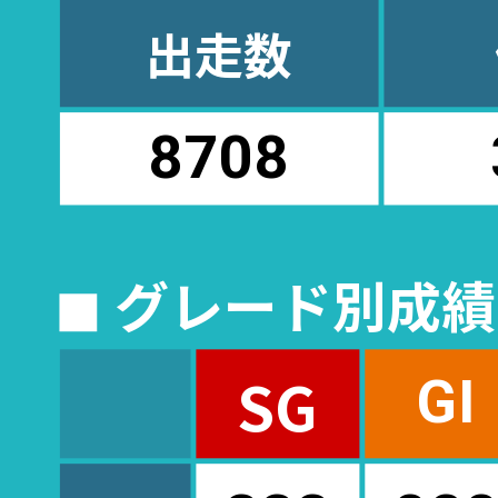
出走数
8708
◼︎ グレード別成
SG
GI