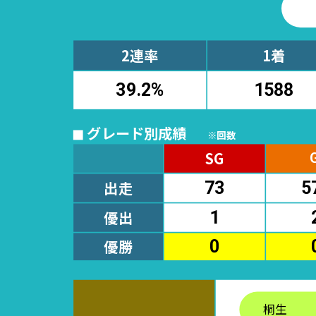
2連率
1着
39.2
%
1588
◼︎ グレード別成績
※回数
SG
出走
73
5
優出
1
優勝
0
桐生