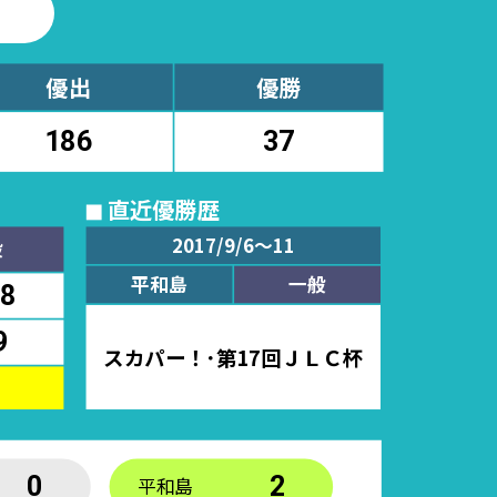
優出
優勝
186
37
◼︎ 直近優勝歴
2017/9/6～11
般
平和島
一般
28
9
スカパー！･第17回ＪＬＣ杯
4
0
2
平和島