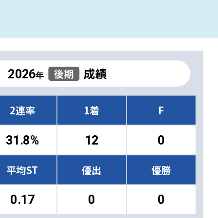
成績
後期
2026
年
2連率
1着
F
31.8
%
12
0
平均ST
優出
優勝
0.17
0
0