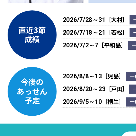
［大村］
2026/7/28～31
直近3節
［若松］
2026/7/18～21
成績
［平和島］
2026/7/2～7
［児島］
一
2026/8/8～13
今後の
［戸田］
あっせん
2026/8/20～23
予定
［桐生］
一
2026/9/5～10