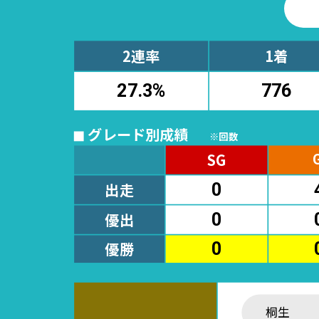
2連率
1着
27.3
%
776
◼︎ グレード別成績
※回数
SG
出走
0
優出
0
優勝
0
桐生