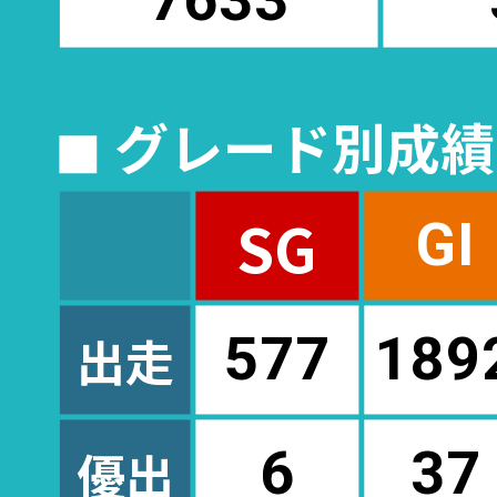
◼︎ グレード別成
SG
GI
出走
577
189
優出
6
37