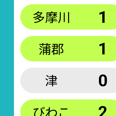
多摩川
1
蒲郡
1
津
0
びわこ
2