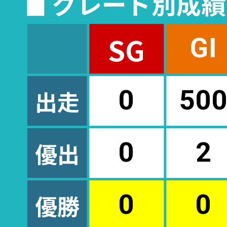
◼︎ グレード別成
SG
GI
出走
0
50
優出
0
2
優勝
0
0