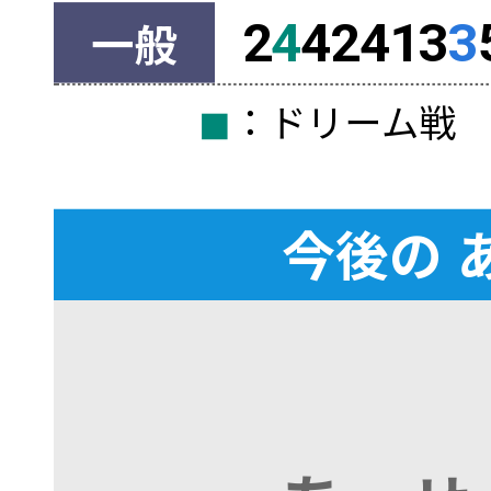
一般
2
4
42413
3
◼︎
：ドリーム
今後の