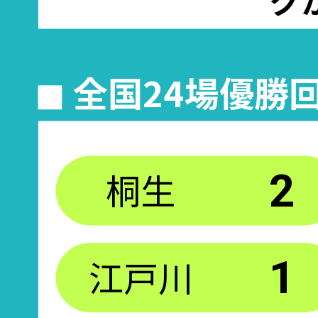
◼︎ 全国24場優勝
桐生
2
江戸川
1