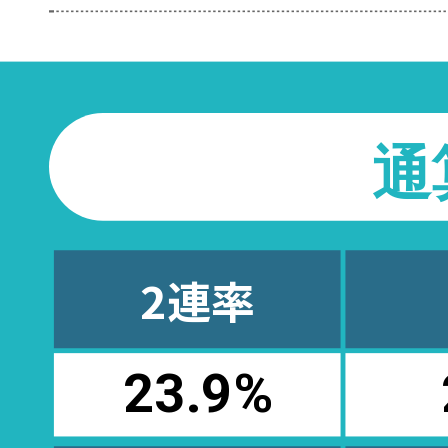
通
2連率
23.9
%