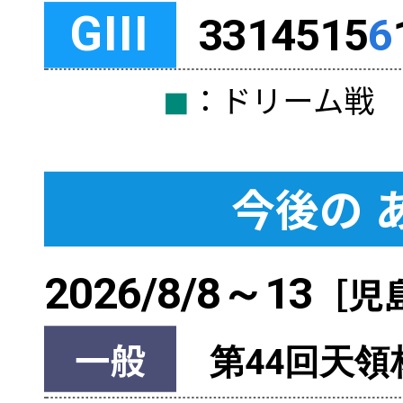
GIII
3314515
6
◼︎
：ドリーム
今後の
2026/8/8～13
［児
一般
第44回天領