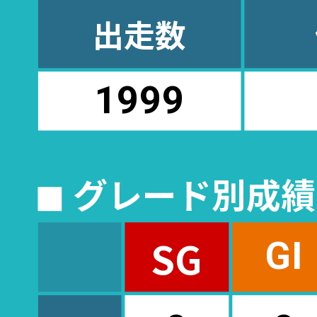
出走数
1999
◼︎ グレード別成
SG
GI