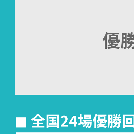
優
◼︎ 全国24場優勝