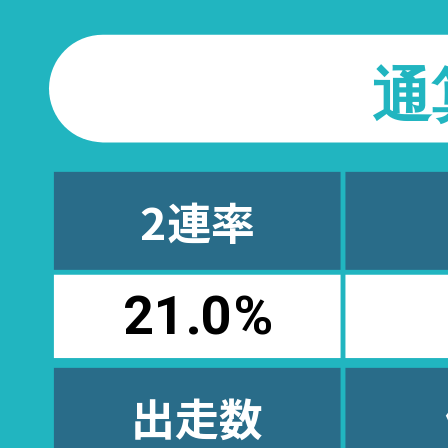
通
2連率
21.0
%
出走数