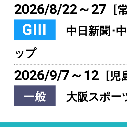
2026/8/22～27
［
GIII
中日新聞･
ップ
2026/9/7～12
［児
一般
大阪スポー