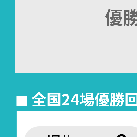
優
◼︎ 全国24場優勝