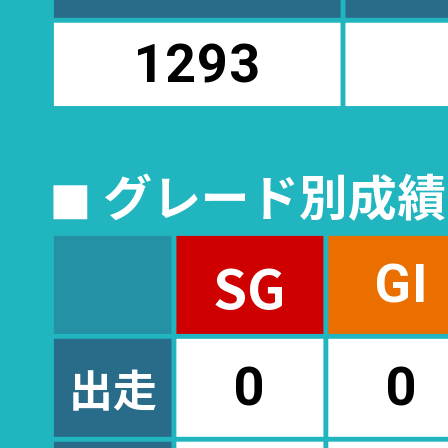
1293
◼︎ グレード別成
SG
GI
出走
0
0