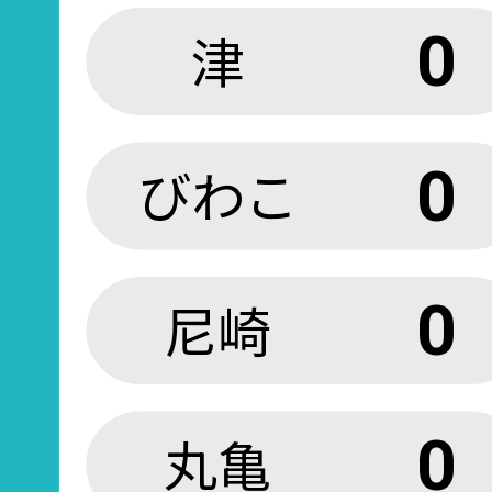
津
0
びわこ
0
尼崎
0
丸亀
0