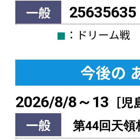
一般
25635635
◼︎
：ドリーム
今後の
2026/8/8～13
［児
一般
第44回天領