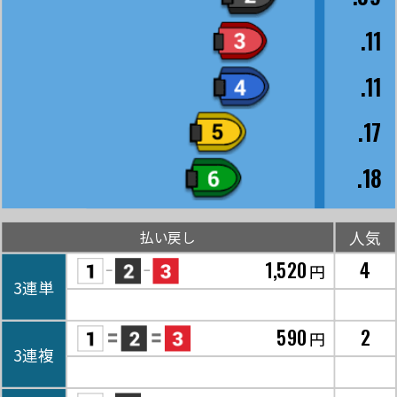
.11
.11
.17
.18
人気
払い戻し
1,520
4
円
3連単
590
2
円
3連複