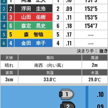
2
2
.09
1'52"5
浮田 圭浩
2
3
3
.11
1'53"5
山田 佑樹
3
6
6
.18
1'54"7
森定 晃史
4
5
5
.17
---
森 智哉
5
4
4
.11
---
金田 幸子
6
決まり手：
抜き
天候
風向
風速
晴れ
南西
（向い風）
2m
波高
気温
水温
3cm
33.0℃
29.0℃
.10
.09