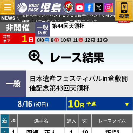
夏休みキッズイベント２０２６後半イベントCM15秒をアップ
薄暮（サマータイム）レース実施について
非開催
第44回天領杯
ＹｏｕＴｕｂｅ予想会生配信「児島クラリスLIVE！」
一般
【次節】
1
次節
日
土
日
月
火
水
木
8/8
9
10
11
12
13
まで
日本遺産フェスティバルin倉敷開
催記念第43回天領杯
8/16
10
(初日)
R
予選
着
枠
選手名
進入
ST
レースタイム
1
1
.10
1'51"3
岡瀬 正人
1