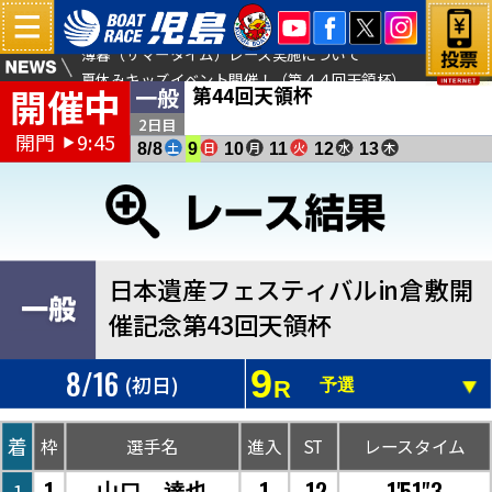
薄暮（サマータイム）レース実施について
夏休みキッズイベント開催！（第４４回天領杯）
開催中
第44回天領杯
一般
倉敷児島塩結びカフェよりお得な商品販売のお知らせ
2日目
開門
9:45
▶
土
日
月
火
水
木
8/8
9
10
11
12
13
日本遺産フェスティバルin倉敷開
催記念第43回天領杯
8/16
9
(初日)
R
予選
着
枠
選手名
進入
ST
レースタイム
1
1
.12
1'51"3
山口 達也
1