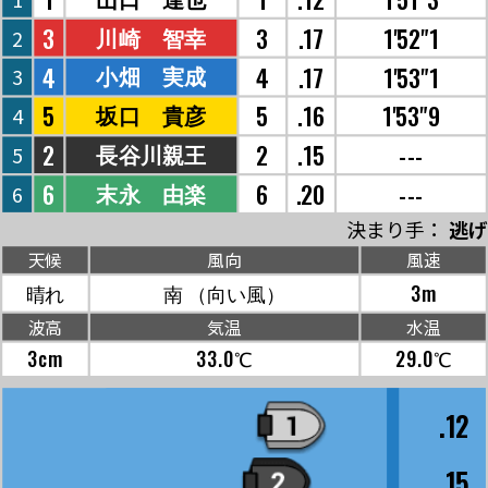
3
3
.17
1'52"1
川崎 智幸
2
4
4
.17
1'53"1
小畑 実成
3
5
5
.16
1'53"9
坂口 貴彦
4
2
2
.15
---
長谷川親王
5
6
6
.20
---
末永 由楽
6
決まり手：
逃げ
天候
風向
風速
晴れ
南
（向い風）
3m
波高
気温
水温
3cm
33.0℃
29.0℃
.12
.15