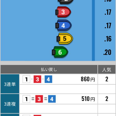
.17
.17
.16
.20
人気
払い戻し
860
2
円
3連単
510
2
円
3連複