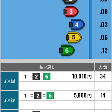
.08
.03
.06
.12
人気
払い戻し
10,010
34
円
3連単
5,800
14
円
3連複