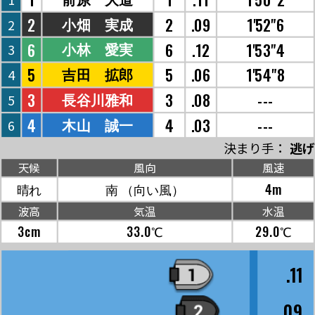
2
2
.09
1'52"6
小畑 実成
2
6
6
.12
1'53"4
小林 愛実
3
5
5
.06
1'54"8
吉田 拡郎
4
3
3
.08
---
長谷川雅和
5
4
4
.03
---
木山 誠一
6
決まり手：
逃げ
天候
風向
風速
晴れ
南
（向い風）
4m
波高
気温
水温
3cm
33.0℃
29.0℃
.11
.09