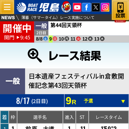
薄暮（サマータイム）レース実施について
開催中
第44回天領杯
一般
倉敷児島塩結びカフェよりお得な商品販売のお知らせ
夏休みキッズイベント開催！（第４４回天領杯）
2日目
開門
9:45
▶
土
日
月
火
水
木
8/8
9
10
11
12
13
日本遺産フェスティバルin倉敷開
催記念第43回天領杯
8/17
9
(2日目)
R
予選
着
枠
選手名
進入
ST
レースタイム
1
1
.11
1'50"2
前原 大道
1