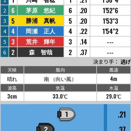
6
6
.20
1'52"6
茅原 悠紀
2
5
5
.20
1'53"3
勝浦 真帆
3
4
4
.22
1'54"2
岡瀬 正人
4
3
3
.14
---
荒井 輝年
5
2
2
.37
---
森 智哉
6
決まり手：
逃げ
天候
風向
風速
晴れ
南
（向い風）
4m
波高
気温
水温
3cm
33.0℃
29.0℃
.21
.37