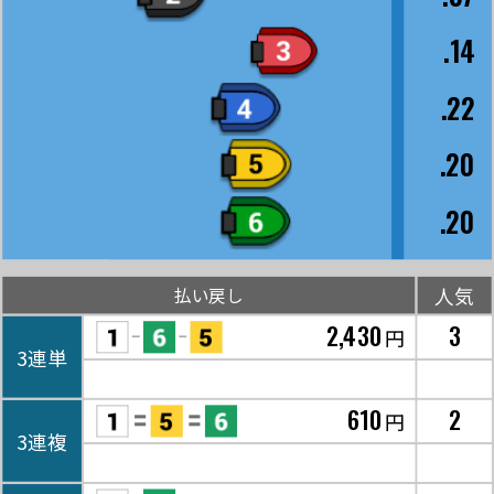
.14
.22
.20
.20
人気
払い戻し
2,430
3
円
3連単
610
2
円
3連複