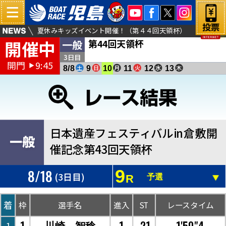
夏休みキッズイベント開催！（第４４回天領杯）
開催中
第44回天領杯
一般
薄暮（サマータイム）レース実施について
倉敷児島塩結びカフェよりお得な商品販売のお知らせ
3日目
開門
9:45
▶
土
日
月
火
水
木
8/8
9
10
11
12
13
日本遺産フェスティバルin倉敷開
催記念第43回天領杯
8/18
9
(3日目)
R
予選
着
枠
選手名
進入
ST
レースタイム
1
1
.21
1'50"4
川崎 智稔
1