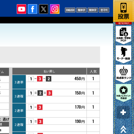
人気
払い戻し
イム
450
1
5
円
3連単
4
150
1
6
円
3連複
4
170
1
円
2連単
：
逃げ
190
1
円
速
2連複
m