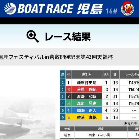
遺産フェスティバルin倉敷開催記念第43回天領杯
着
枠
選手名
進入
ST
レースタ
1
1
.13
1'49"
藤原啓史朗
1
3
3
.16
1'50"
茅原 悠紀
2
2
2
.11
1'52"
渡邉 和将
3
6
6
.18
1'53"
森定 晃史
4
4
4
.20
---
岡瀬 正人
5
5
5
.16
---
勝浦 真帆
6
決まり手
天候
風向
風
晴れ
南東
（向い風）
3