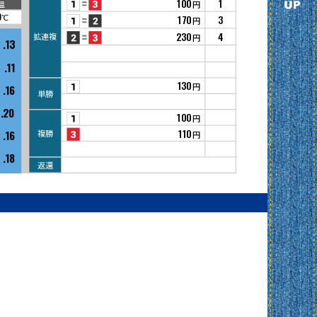
100
1
円
温
0℃
170
3
円
230
4
拡連複
円
.13
.11
130
円
.16
単勝
.20
100
円
110
.16
複勝
円
.18
返還