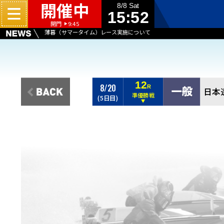
開催中
8/8 Sat
15:52
開門
9:45
▶
薄暮（サマータイム）レース実施について
倉敷児島塩結びカフェよりお得な商品販売のお知らせ
夏休みキッズイベント開催！（第４４回天領杯）
12
8/20
R
日本
準優勝戦
(5日目)