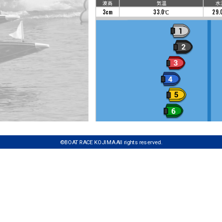
波高
気温
水
3cm
33.0℃
29.
©BOAT RACE KOJIMA All rights reserved.