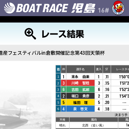
遺産フェスティバルin倉敷開催記念第43回天領杯
着
枠
選手名
進入
ST
レースタ
1
1
.11
1'50"
末永 由楽
1
3
3
.15
1'51"
川崎 智稔
2
6
6
.16
1'52"
吉田 拡郎
3
2
2
.21
1'54"
坂口 貴彦
4
5
5
.20
---
福田 理
5
4
4
.18
---
泉 啓文
6
決まり手
天候
風向
風
晴れ
北西
（追い風）
1