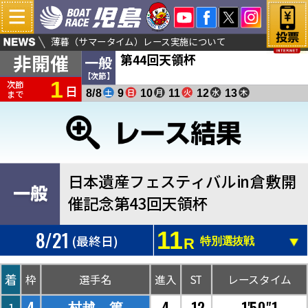
秒をアップ！
薄暮（サマータイム）レース実施について
非開催
第44回天領杯
一般
【次節】
1
次節
日
土
日
月
火
水
木
8/8
9
10
11
12
13
まで
日本遺産フェスティバルin倉敷開
催記念第43回天領杯
8/21
11
(最終日)
R
特別選抜戦
着
枠
選手名
進入
ST
レースタイム
4
4
.12
1'50"1
村越 篤
1