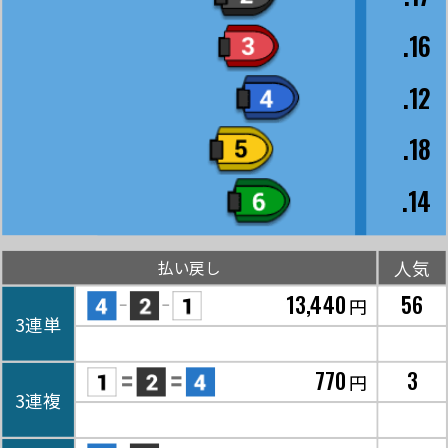
.16
.12
.18
.14
人気
払い戻し
13,440
56
円
3連単
770
3
円
3連複