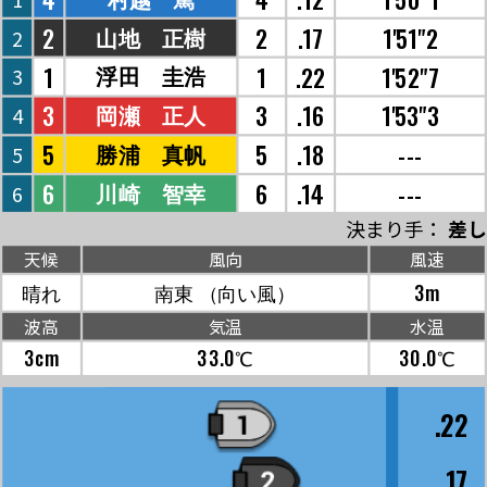
2
2
.17
1'51"2
山地 正樹
2
1
1
.22
1'52"7
浮田 圭浩
3
3
3
.16
1'53"3
岡瀬 正人
4
5
5
.18
---
勝浦 真帆
5
6
6
.14
---
川崎 智幸
6
決まり手：
差し
天候
風向
風速
晴れ
南東
（向い風）
3m
波高
気温
水温
3cm
33.0℃
30.0℃
.22
.17