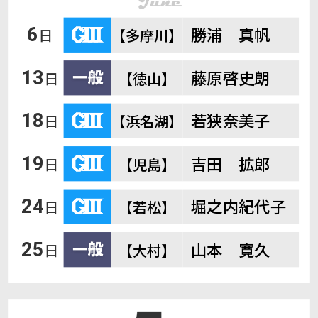
勝浦 真帆
6
日
【多摩川】
藤原啓史朗
13
日
【徳山】
若狭奈美子
18
日
【浜名湖】
吉田 拡郎
19
日
【児島】
堀之内紀代子
24
日
【若松】
山本 寛久
25
日
【大村】