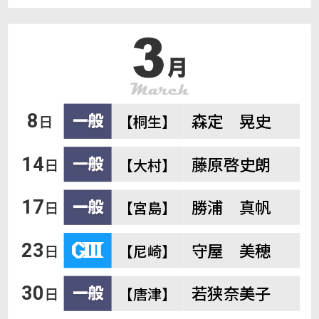
森定 晃史
8
日
【桐生】
藤原啓史朗
14
日
【大村】
勝浦 真帆
17
日
【宮島】
守屋 美穂
23
日
【尼崎】
若狭奈美子
30
日
【唐津】