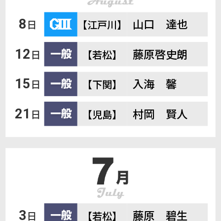
山口 達也
8
日
【江戸川】
藤原啓史朗
12
日
【若松】
入海 馨
15
日
【下関】
村岡 賢人
21
日
【児島】
藤原 碧生
3
日
【若松】