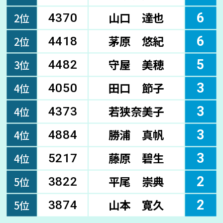
山口 達也
6
2位
4370
茅原 悠紀
6
2位
4418
守屋 美穂
5
3位
4482
田口 節子
3
4位
4050
若狭奈美子
3
4位
4373
勝浦 真帆
3
4位
4884
藤原 碧生
3
4位
5217
平尾 崇典
2
5位
3822
山本 寛久
2
5位
3874