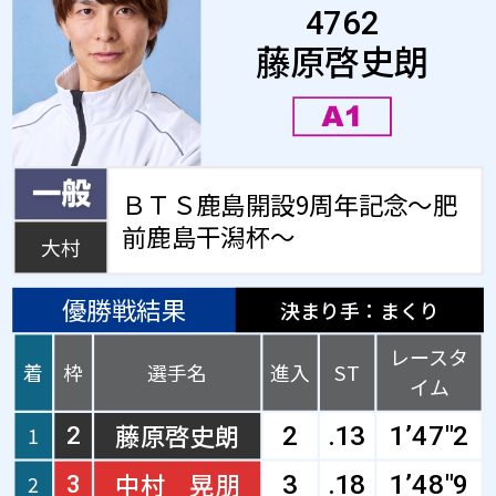
4762
藤原啓史朗
ＢＴＳ鹿島開設9周年記念～肥
前鹿島干潟杯～
大村
優勝戦結果
決まり手：まくり
レースタ
着
枠
選手名
進入
ST
イム
藤原啓史朗
1
2
2
.13
1’47"2
中村 晃朋
2
3
3
.18
1’48"9