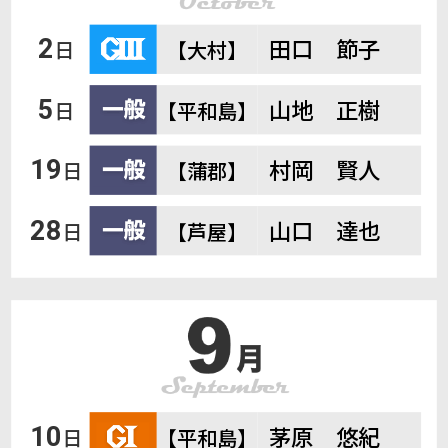
田口 節子
2
日
【大村】
山地 正樹
5
日
【平和島】
村岡 賢人
19
日
【蒲郡】
山口 達也
28
日
【芦屋】
茅原 悠紀
10
日
【平和島】