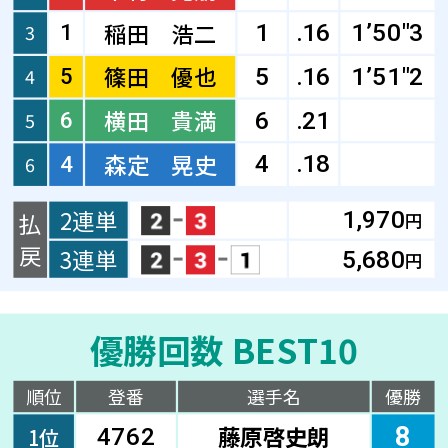
稲田 浩二
3
1
1
.16
1’50"3
篠田 優也
4
5
5
.16
1’51"2
横田 貴満
5
6
6
.21
森定 晃史
4
.18
6
4
2連単
1,970
払
円
戻
3連単
5,680
円
優勝回数 BEST10
順位
登番
選手名
優勝
藤原啓史朗
8
1位
4762