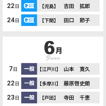
吉田 拡郎
22
日
【児島】
田口 節子
24
日
【下関】
山本 寛久
7
日
【江戸川】
藤原啓史朗
22
日
【多摩川】
寺田 千恵
23
日
【戸田】