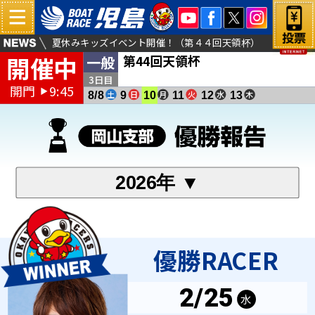
夏休みキッズイベント開催！（第４４回天領杯）
開催中
第44回天領杯
一般
薄暮（サマータイム）レース実施について
倉敷児島塩結びカフェよりお得な商品販売のお知らせ
3日目
開門
9:45
▶
土
日
月
火
水
木
8/8
9
10
11
12
13
2026年 ▼
優勝RACER
2/25
水