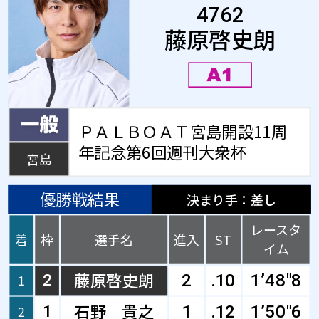
4762
藤原啓史朗
ＰＡＬＢＯＡＴ宮島開設11周
年記念第6回週刊大衆杯
宮島
優勝戦結果
決まり手：差し
レースタ
着
枠
選手名
進入
ST
イム
藤原啓史朗
1
2
2
.10
1’48"8
石野 貴之
2
1
1
.12
1’50"6