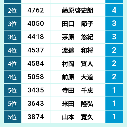
藤原啓史朗
4
2位
4762
田口 節子
3
3位
4050
茅原 悠紀
3
3位
4418
渡邉 和将
2
4位
4537
村岡 賢人
2
4位
4584
前原 大道
2
4位
5058
寺田 千恵
1
5位
3435
米田 隆弘
1
5位
3643
山本 寛久
1
5位
3874