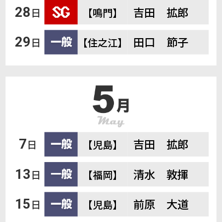
吉田 拡郎
28
日
【鳴門】
田口 節子
29
日
【住之江】
吉田 拡郎
7
日
【児島】
清水 敦揮
13
日
【福岡】
前原 大道
15
日
【児島】