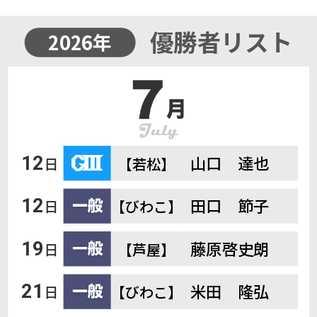
優勝者リスト
2026年
山口 達也
12
日
【若松】
田口 節子
12
日
【びわこ】
藤原啓史朗
19
日
【芦屋】
米田 隆弘
21
日
【びわこ】