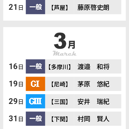
藤原啓史朗
21
日
【芦屋】
渡邉 和将
16
日
【多摩川】
茅原 悠紀
19
日
【尼崎】
安井 瑞紀
29
日
【三国】
村岡 賢人
31
日
【下関】