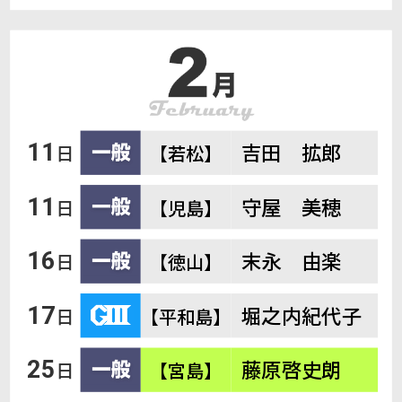
吉田 拡郎
11
日
【若松】
守屋 美穂
11
日
【児島】
末永 由楽
16
日
【徳山】
堀之内紀代子
17
日
【平和島】
藤原啓史朗
25
日
【宮島】