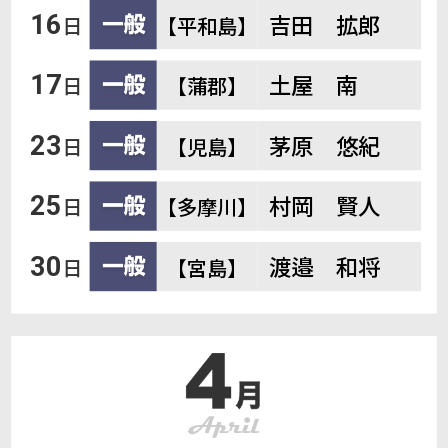
吉田 拡郎
16
日
【平和島】
土屋 南
17
日
【蒲郡】
茅原 悠紀
23
日
【児島】
村岡 賢人
25
日
【多摩川】
渡邉 和将
30
日
【宮島】