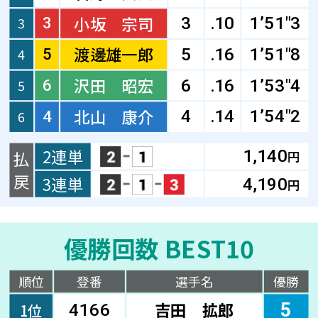
小坂 宗司
3
3
3
.10
1’51"3
渡邊雄一郎
4
5
5
.16
1’51"8
沢田 昭宏
5
6
6
.16
1’53"4
北山 康介
4
.14
1’54"2
6
4
2連単
1,140
払
円
戻
3連単
4,190
円
優勝回数 BEST10
順位
登番
選手名
優勝
吉田 拡郎
5
1位
4166