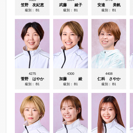
笠野 友紀恵
武藤 綾子
安達 美帆
級別：
B1
級別：
B1
級別：
B1
4275
4300
4408
菅野 はやか
加藤 綾
仁科 さやか
級別：
B1
級別：
B1
級別：
B1