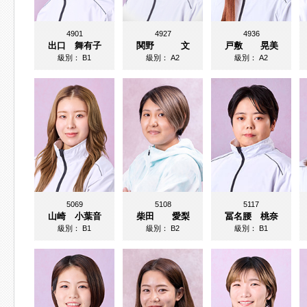
4901
4927
4936
出口 舞有子
関野 文
戸敷 晃美
級別：
B1
級別：
A2
級別：
A2
5069
5108
5117
山崎 小葉音
柴田 愛梨
冨名腰 桃奈
級別：
B1
級別：
B2
級別：
B1