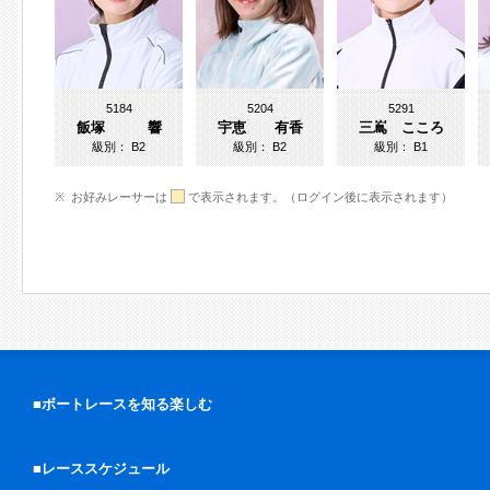
5184
5204
5291
飯塚 響
宇恵 有香
三嶌 こころ
級別：
B2
級別：
B2
級別：
B1
お好みレーサーは
で表示されます。（ログイン後に表示されます）
■ボートレースを知る楽しむ
■レーススケジュール