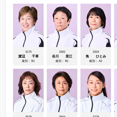
3175
3302
3334
渡辺 千草
谷川 里江
角 ひとみ
級別：
B1
級別：
B1
級別：
A2
3528
3604
3778