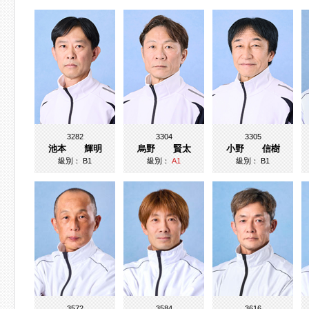
3282
3304
3305
池本 輝明
烏野 賢太
小野 信樹
級別：
B1
級別：
A1
級別：
B1
3572
3584
3616