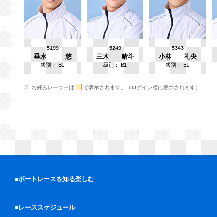
5199
5249
5343
垂水 悠
三木 晴斗
小林 礼央
級別：
B1
級別：
B1
級別：
B1
お好みレーサーは
で表示されます。（ログイン後に表示されます）
■ボートレースを知る楽しむ
■レーススケジュール