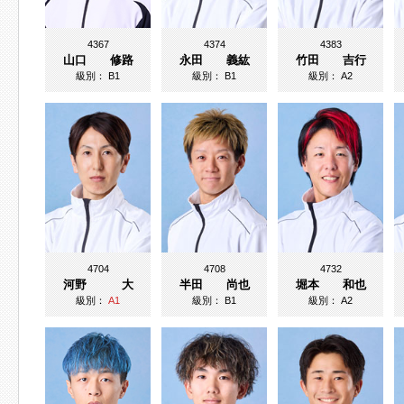
4367
4374
4383
山口 修路
永田 義紘
竹田 吉行
級別：
B1
級別：
B1
級別：
A2
4704
4708
4732
河野 大
半田 尚也
堀本 和也
級別：
A1
級別：
B1
級別：
A2