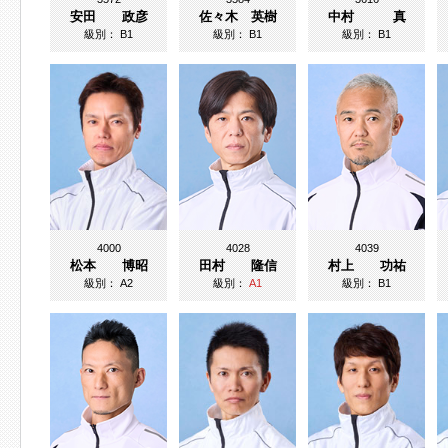
安田 政彦
佐々木 英樹
中村 真
級別：
B1
級別：
B1
級別：
B1
4000
4028
4039
松本 博昭
田村 隆信
村上 功祐
級別：
A2
級別：
A1
級別：
B1