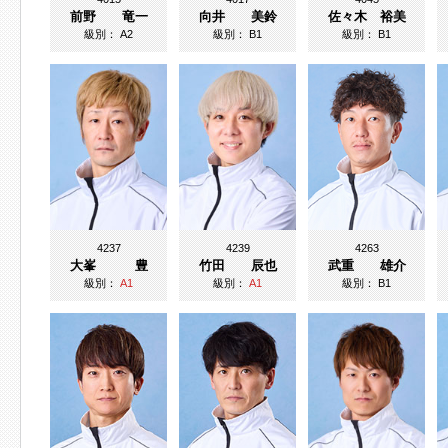
前野 竜一
向井 美鈴
佐々木 裕美
級別：
A2
級別：
B1
級別：
B1
4237
4239
4263
大峯 豊
竹田 辰也
武重 雄介
級別：
A1
級別：
A1
級別：
B1