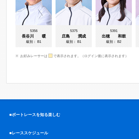
5356
5375
5391
長谷川 暖
庄島 潤成
出穂 和鼓
級別：
B1
級別：
B1
級別：
B2
お好みレーサーは
で表示されます。（ログイン後に表示されます）
■ボートレースを知る楽しむ
■レーススケジュール