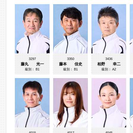
3297
3350
3436
藤丸 光一
藤本 佳史
柏野 幸二
級別：
B1
級別：
B1
級別：
A2
4015
4017
4045