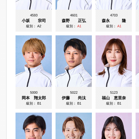
4593
4601
4703
小坂 宗司
森野 正弘
森永 隆
級別：
A2
級別：
A1
級別：
A1
5000
5022
5123
岡本 翔太郎
伊藤 尚汰
福山 恵里奈
級別：
B1
級別：
B1
級別：
B1