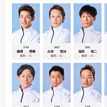
3744
3897
3941
徳増 秀樹
白井 英治
池田 浩二
級別：
A1
級別：
A1
級別：
A1
4074
4168
4205