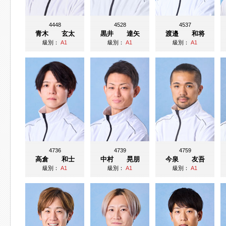
4448
4528
4537
青木 玄太
黒井 達矢
渡邉 和将
級別：
A1
級別：
A1
級別：
A1
4736
4739
4759
高倉 和士
中村 晃朋
今泉 友吾
級別：
A1
級別：
A1
級別：
A1