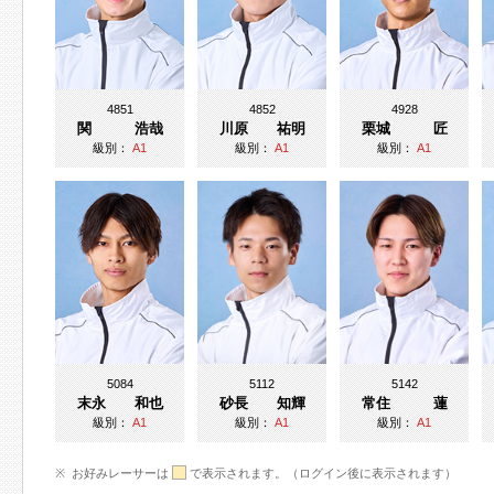
4851
4852
4928
関 浩哉
川原 祐明
栗城 匠
級別：
A1
級別：
A1
級別：
A1
5084
5112
5142
末永 和也
砂長 知輝
常住 蓮
級別：
A1
級別：
A1
級別：
A1
お好みレーサーは
で表示されます。（ログイン後に表示されます）