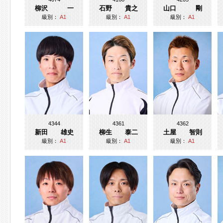
柳沢 一
石野 貴之
山口 剛
級別：
A1
級別：
A1
級別：
A1
4344
4361
4362
新田 雄史
柳生 泰二
土屋 智則
級別：
A1
級別：
A1
級別：
A1