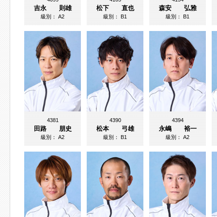
吉永 則雄
松下 直也
森安 弘雅
級別：
A2
級別：
B1
級別：
B1
4381
4390
4394
田路 朋史
松本 弓雄
永嶋 裕一
級別：
A2
級別：
B1
級別：
A2