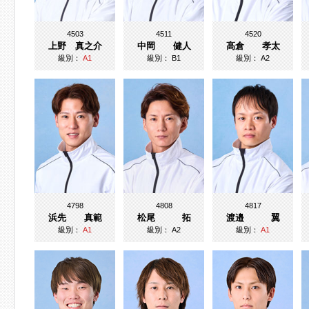
4503
4511
4520
上野 真之介
中岡 健人
高倉 孝太
級別：
A1
級別：
B1
級別：
A2
4798
4808
4817
浜先 真範
松尾 拓
渡邉 翼
級別：
A1
級別：
A2
級別：
A1