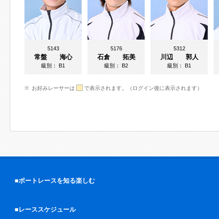
5143
5176
5312
常盤 海心
石倉 拓美
川辺 郭人
級別：
B1
級別：
B2
級別：
B1
お好みレーサーは
で表示されます。（ログイン後に表示されます）
■ボートレースを知る楽しむ
■レーススケジュール