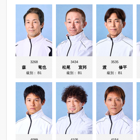
3268
3434
3535
森 竜也
松尾 宣邦
渡 修平
級別：
B1
級別：
B1
級別：
B1
4099
4105
4154