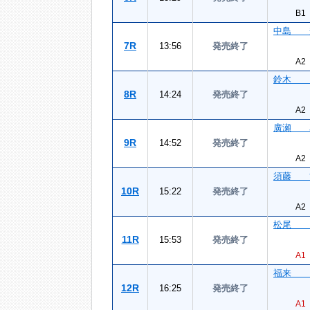
B1
中島 
7R
13:56
発売終了
A2
鈴木
8R
14:24
発売終了
A2
廣瀬 
9R
14:52
発売終了
A2
須藤 
10R
15:22
発売終了
A2
松尾
11R
15:53
発売終了
A1
福来
12R
16:25
発売終了
A1