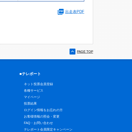
出走表PDF
PAGE TOP
■テレボート
ネット投票会員登録
各種サービス
マイページ
投票結果
ログイン情報をお忘れの方
お客様情報の照会・変更
FAQ・お問い合わせ
テレボート会員限定キャンペーン