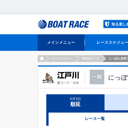
知る楽し
メインメニュー
レーススケジュ
HOME
メインメニュー
本日のレース
にっぽん未来
にっぽ
6月3日
順延
レース一覧