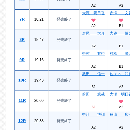
A2
A2
大瀧 明日香
赤澤 文
7R
18:21
発売終了
A2
B1
倉尾 大介
大谷 健
8R
18:47
発売終了
A2
B1
中村 有裕
村松 栄
9R
19:16
発売終了
A2
B1
武田 信一
佐々木 和
10R
19:43
発売終了
B1
A2
前田 篤哉
大瀧 明日
11R
20:09
発売終了
A1
A2
中辻 博訓
秋山 広
12R
20:38
発売終了
A2
A2