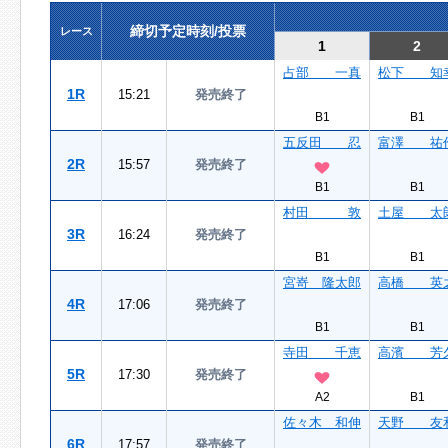
締切予定時刻/投票
レース
1
2
占部 一真
松下 知
1R
15:21
発売終了
B1
B1
五反田 忍
富澤 祐
2R
15:57
発売終了
B1
B1
村田 敦
土屋 太
3R
16:24
発売終了
B1
B1
宮嵜 隆太郎
高橋 英
4R
17:06
発売終了
B1
B1
寺田 千恵
高濱 芳
5R
17:30
発売終了
A2
B1
佐々木 和伸
天野 友
6R
17:57
発売終了