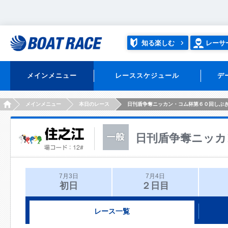
知る楽しむ
レーサ
メインメニュー
レーススケジュール
デ
HOME
メインメニュー
本日のレース
日刊盾争奪ニッカン・コム杯第６０回しぶ
日刊盾争奪ニッカ
7月3日
7月4日
初日
２日目
レース一覧