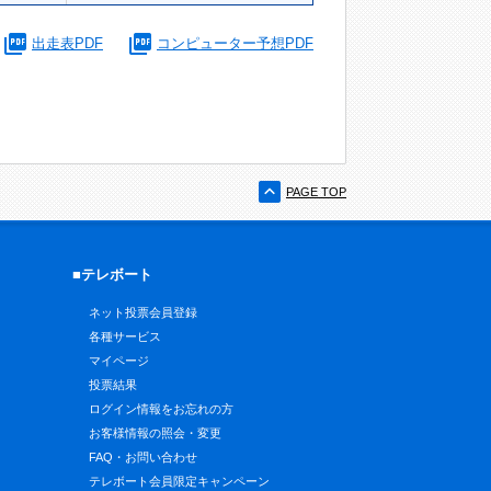
出走表PDF
コンピューター予想PDF
PAGE TOP
■テレボート
ネット投票会員登録
各種サービス
マイページ
投票結果
ログイン情報をお忘れの方
お客様情報の照会・変更
FAQ・お問い合わせ
テレボート会員限定キャンペーン