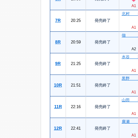
A1
北村 
7R
20:25
発売終了
A1
佃 
8R
20:59
発売終了
A2
水谷 
9R
21:25
発売終了
A1
黒野 
10R
21:51
発売終了
A1
山田 
11R
22:16
発売終了
A1
廣瀬
12R
22:41
発売終了
A1