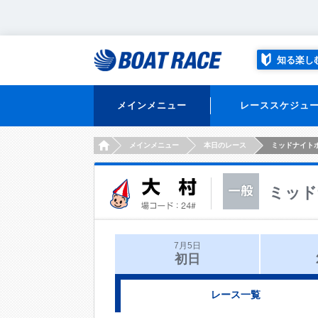
知る楽し
メインメニュー
レーススケジュ
HOME
メインメニュー
本日のレース
ミッドナイト
ミッド
7月5日
初日
レース一覧