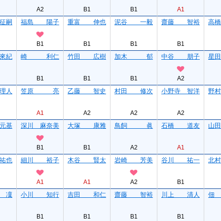
A2
B1
B1
A1
征嗣
福島 陽子
重富 伸也
泥谷 一毅
齋藤 智裕
高
B1
B1
B1
B1
來紀
崎 利仁
竹田 広樹
加木 郁
中谷 朋子
星
B1
B1
B1
A2
理人
笠原 亮
乙藤 智史
村田 修次
小野寺 智洋
野
A1
A2
A2
A2
元基
深川 麻奈美
大塚 康雅
鳥飼 眞
石橋 道友
山
B1
B1
A2
A1
祐也
細川 裕子
木谷 賢太
岩崎 芳美
谷川 祐一
北
A1
A1
A2
B1
 凜
小川 知行
吉田 和仁
齋藤 智裕
川上 清人
佃
B1
B1
B1
B1