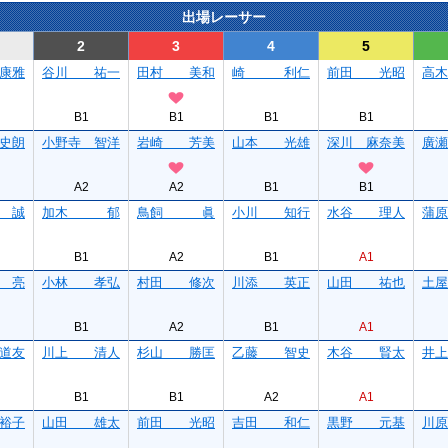
出場レーサー
2
3
4
5
康雅
谷川 祐一
田村 美和
崎 利仁
前田 光昭
高
B1
B1
B1
B1
史朗
小野寺 智洋
岩崎 芳美
山本 光雄
深川 麻奈美
廣
A2
A2
B1
B1
 誠
加木 郁
鳥飼 眞
小川 知行
水谷 理人
蒲
B1
A2
B1
A1
 亮
小林 孝弘
村田 修次
川添 英正
山田 祐也
土
B1
A2
B1
A1
道友
川上 清人
杉山 勝匡
乙藤 智史
木谷 賢太
井
B1
B1
A2
A1
裕子
山田 雄太
前田 光昭
吉田 和仁
黒野 元基
川