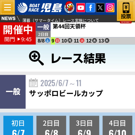
夏休みキッズイベント開催！（ヴィーナスシリーズ第１０戦
薄暮（サマータイム）レース実施について
開催中
第44回天領杯
一般
倉敷児島塩結びカフェよりお得な商品販売のお知らせ
夏休みキッズイベント開催！（第４４回天領杯）
2日目
開門
9:45
▶
土
日
月
火
水
木
8/8
9
10
11
12
13
2025/6/7～11
サッポロビールカップ
初日
2日目
3日目
4日目
6/7
6/8
6/9
6/10