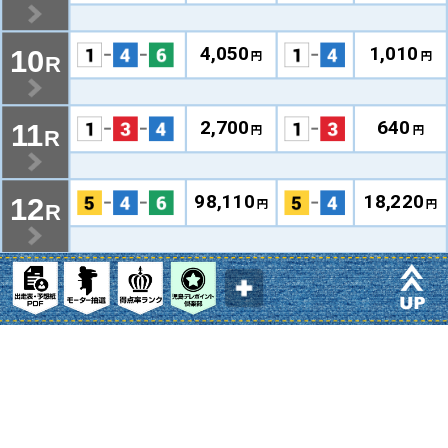
4,050
1,010
10
円
円
R
2,700
640
11
円
円
R
98,110
18,220
12
円
円
R
◀︎
BACK
©BOAT RACE KOJIMA All rights reserved.