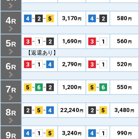
3,170
580
4
円
円
R
1,690
560
5
円
円
R
【返還あり】
2,790
520
6
円
円
R
1,200
550
7
円
円
R
22,240
3,480
8
円
円
R
3,240
990
9
円
円
R