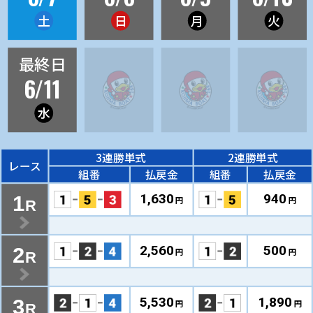
土
日
月
火
最終日
6/11
水
3連勝単式
2連勝単式
レース
組番
払戻金
組番
払戻金
1,630
940
1
円
円
R
2,560
500
2
円
円
R
5,530
1,890
3
円
円
R