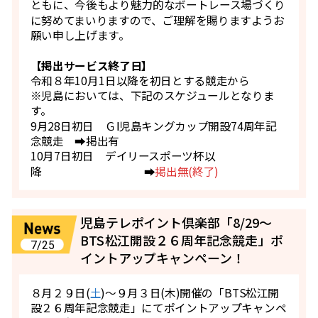
ともに、今後もより魅力的なボートレース場づくり
に努めてまいりますので、ご理解を賜りますようお
願い申し上げます。
【掲出サービス終了日】
令和８年10月1日以降を初日とする競走から
※児島においては、下記のスケジュールとなりま
す。
9月28日初日 ＧⅠ児島キングカップ開設74周年記
念競走 ➡掲出有
10月7日初日 デイリースポーツ杯以
降 ➡
掲出無(終了)
児島テレポイント倶楽部「8/29～
BTS松江開設２６周年記念競走」ポ
7/25
イントアップキャンペーン！
８月２９日(
土
)～９月３日(木)開催の「BTS松江開
設２６周年記念競走」にてポイントアップキャンペ