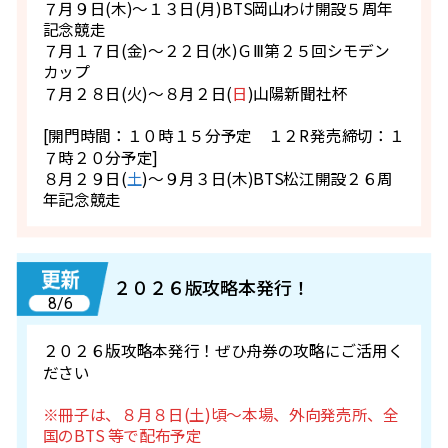
７月９日(木)～１３日(月)BTS岡山わけ開設５周年
記念競走
７月１７日(金)～２２日(水)ＧⅢ第２５回シモデン
カップ
７月２８日(火)～８月２日(
日
)山陽新聞社杯
[開門時間：１０時１５分予定 １２R発売締切：１
７時２０分予定]
８月２９日(
土
)～９月３日(木)BTS松江開設２６周
年記念競走
２０２６版攻略本発行！
8/6
２０２６版攻略本発行！ぜひ舟券の攻略にご活用く
ださい
※冊子は、８月８日(土)頃～本場、外向発売所、全
国のBTS 等で配布予定