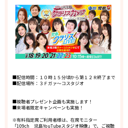
■配信時間：１０時１５分頃から第１２Ｒ終了まで
■配信場所：３Ｆガァ～コスタジオ
■視聴者プレゼント企画も実施します！
■来場者限定キャンペーンも実施！
※有料指定席ご利用者様は、在席モニター
「109ch 児島YouTubeスタジオ映像」で、ご視聴