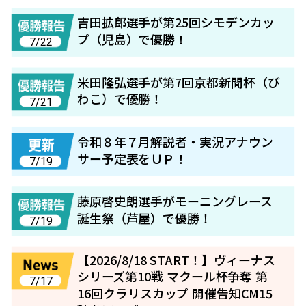
吉田拡郎選手が第25回シモデンカッ
プ（児島）で優勝！
7/22
米田隆弘選手が第7回京都新聞杯（び
わこ）で優勝！
7/21
令和８年７月解説者・実況アナウン
サー予定表をＵＰ！
7/19
藤原啓史朗選手がモーニングレース
誕生祭（芦屋）で優勝！
7/19
【2026/8/18 START！】ヴィーナス
シリーズ第10戦 マクール杯争奪 第
7/17
16回クラリスカップ 開催告知CM15