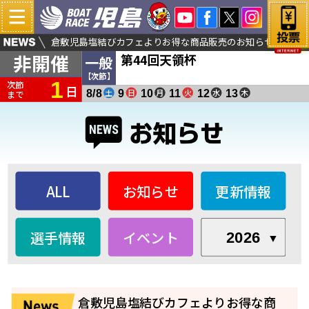
ＹｏｕＴｕｂｅ予想会生配信「児島クラリスLIVE！」
秒をアップ！
倉敷児島塩結びカフェよりお得な商品販売のお知らせ
非開催
第44回天領杯
夏休みキッズイベント開催！（第４４回天領杯）
一般
【次節】
1
次節
日
土
日
月
火
水
木
8/8
9
10
11
12
13
まで
ALL
お知らせ
更新情報
選手情報
イベント
2026
倉敷児島塩結びカフェよりお得な商