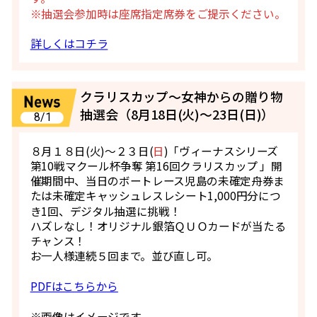
※抽選会参加時は座席指定席券をご提示ください。
詳しくはコチラ
クラリスカップ～女神からの贈り物
抽選会（8月18日(火)～23日(日)）
8/1
８月１８日(火)～２３日(
日
)「ヴィーナスシリーズ
第10戦マクール杯争奪 第16回クラリスカップ 」開
催期間中、当日のボートレース児島の未確定舟券ま
たは未確定キャッシュレスレシート1,000円分につ
き1回、デジタル抽選に挑戦！
ハズレなし！オリジナル銀箔ＱＵＯカードが当たる
チャンス！
お一人様連続５回まで。並び直し可。
PDFはこちらから
※画像はイメージです。