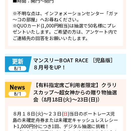
■時間：開門～閉門
※不明な点は、インフォメーションセンター「ガァ
～コの部屋」へお尋ねください。
※QUOカード(1,000円相当)は抽選で50名様にプレ
ゼントいたします。ご希望の方は、アンケート内で
ご連絡先の回答をお願いいたします。
マンスリーBOAT RACE ［児島版］
８月号をUP！
8/1
【有料指定席ご利用者限定】クラリ
スカップ～超女神からの贈り物抽選
8/1
会（8月18日(火)～23日(日)）
８月１８日(火)～２３日(
日
)当日のボートレース児
島の未確定舟券または未確定キャッシュレスレシー
ト1,000円分につき1回、デジタル抽選に挑戦！