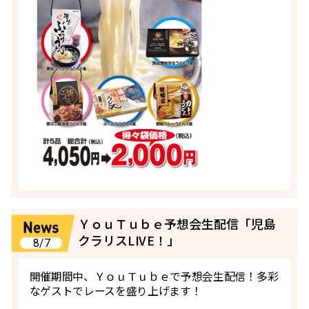
ＹｏｕＴｕｂｅ予想会生配信「児島
クラリスLIVE！」
8/7
開催期間中、ＹｏｕＴｕｂｅで予想会生配信！多彩
なゲストでレースを盛り上げます！