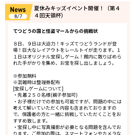
夏休みキッズイベント開催！（第４
４回天領杯）
8/7
てつどうの国と怪盗マールからの挑戦状
８日、９日は大迫力！キッズてつどうランドが登
場！巨大なレイアウトをレールトイが走ります。１
１日はオリジナル宝探しゲーム！館内に散りばめら
れた手がかりを集め、お宝を探し出しましょう。
※参加無料
※混雑時は整理券配布
[宝探しゲームについて]
・先着２５０名様(親子参加可)
・お子様だけでの参加も可能ですが、問題の中には
考えて解いていただく内容も含まれておりますの
で、保護者の方と一緒に挑戦していただくことをお
すすめ致します。
・宝探し中に写真撮影が必要となる問題を含んでお
ります。ご参加の際は、スマートフォンやカメラな