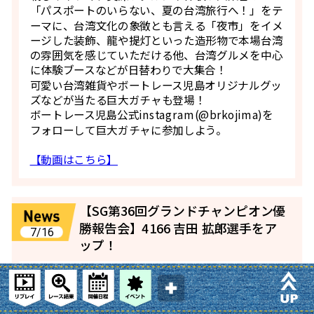
「パスポートのいらない、夏の台湾旅行へ！」をテ
ーマに、台湾文化の象徴とも言える「夜市」をイメ
ージした装飾、龍や提灯といった造形物で本場台湾
の雰囲気を感じていただける他、台湾グルメを中心
に体験ブースなどが日替わりで大集合！
可愛い台湾雑貨やボートレース児島オリジナルグッ
ズなどが当たる巨大ガチャも登場！
ボートレース児島公式instagram(@brkojima)を
フォローして巨大ガチャに参加しよう。
【動画はこちら】
【SG第36回グランドチャンピオン優
勝報告会】4166 吉田 拡郎選手をア
7/16
ップ！
令和8年7月13日(月)第7R発売中にガァ～コスタジ
オで行われた、
4166 吉田 拡郎選手のSG第36回グランドチャンピ