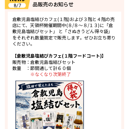
品販売のお知らせ
8/7
倉敷児島塩結びカフェ(１階)および３階と４階の売
店にて、天領杯開催期間中(８/８～８/１３)に「倉
敷児島塩結びセット」 と「さぬきうどん得々袋」
をそれぞれ数量限定で販売します。ぜひお立ち寄り
ください。
【倉敷児島塩結びカフェ(１階フードコート)】
販売物：倉敷児島塩結びセット
数量 ：節間通して計６０個
※なくなり次第終了