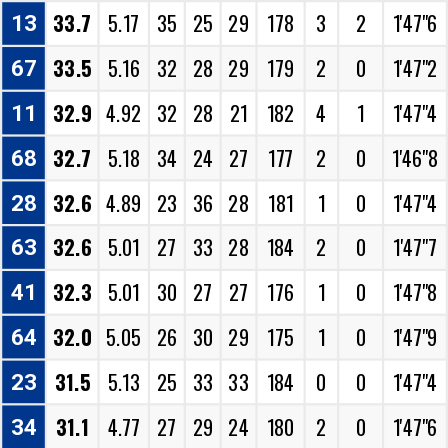
33.7
5.17
35
25
29
178
3
2
1'47"6
13
33.5
5.16
32
28
29
179
2
0
1'47"2
67
32.9
4.92
32
28
21
182
4
1
1'47"4
11
32.7
5.18
34
24
27
177
2
0
1'46"8
68
32.6
4.89
23
36
28
181
1
0
1'47"4
28
32.6
5.01
27
33
28
184
2
0
1'47"7
63
32.3
5.01
30
27
27
176
1
0
1'47"8
41
32.0
5.05
26
30
29
175
1
0
1'47"9
64
31.5
5.13
25
33
33
184
0
0
1'47"4
23
31.1
4.77
27
29
24
180
2
0
1'47"6
34