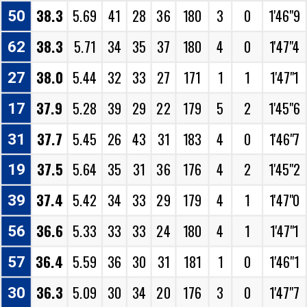
38.3
5.69
41
28
36
180
3
0
1'46"9
50
38.3
5.71
34
35
37
180
4
0
1'47"4
62
38.0
5.44
32
33
27
171
1
1
1'47"1
27
37.9
5.28
39
29
22
179
5
2
1'45"6
17
37.7
5.45
26
43
31
183
4
0
1'46"7
31
37.5
5.64
35
31
36
176
4
2
1'45"2
19
37.4
5.42
34
33
29
179
4
1
1'47"0
39
36.6
5.33
33
33
24
180
4
1
1'47"1
56
36.4
5.59
36
30
31
181
1
0
1'46"1
57
36.3
5.09
30
34
20
176
3
0
1'47"7
30