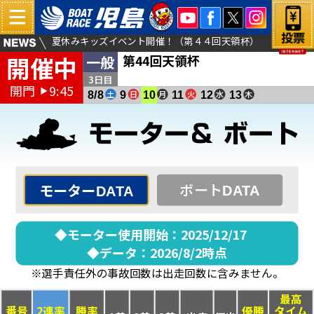
夏休みキッズイベント開催！（第４４回天領杯）
開催中
第44回天領杯
一般
薄暮（サマータイム）レース実施について
倉敷児島塩結びカフェよりお得な商品販売のお知らせ
3日目
開門
9:45
▶
土
日
月
火
水
木
8/8
9
10
11
12
13
ボート
モーター
DATA
DATA
◆モーター使用開始：2025/12/17
◆データ：2026/8/2時点
※選手責任外の事故回数は出走回数に含みません。
最高
番号
2連率
勝率
優勝
タイム