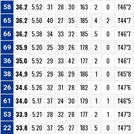
36.2
5.52
31
28
30
163
2
0
1'46"2
58
36.2
5.50
40
27
35
185
4
2
1'44"7
65
36.2
5.38
34
33
32
185
5
0
1'46"7
66
35.9
5.20
25
39
26
178
2
0
1'47"3
69
35.0
5.52
29
33
42
177
2
0
1'46"7
36
34.9
5.25
29
36
29
186
1
0
1'45"8
38
34.6
5.26
32
31
28
182
2
0
1'47"6
26
34.0
5.17
37
24
30
179
1
1
1'46"5
61
33.9
5.21
28
32
28
177
2
1
1'47"3
53
33.8
5.20
37
25
27
183
5
0
1'47"3
22