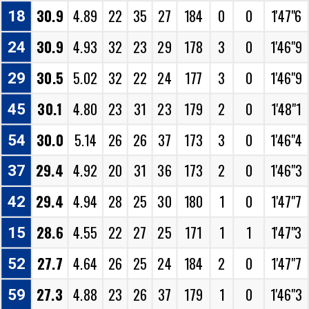
30.9
4.89
22
35
27
184
0
0
1'47"6
18
30.9
4.93
32
23
29
178
3
0
1'46"9
24
30.5
5.02
32
22
24
177
3
0
1'46"9
29
30.1
4.80
23
31
23
179
2
0
1'48"1
45
30.0
5.14
26
26
37
173
3
0
1'46"4
54
29.4
4.92
20
31
36
173
2
0
1'46"3
37
29.4
4.94
28
25
30
180
1
0
1'47"7
42
28.6
4.55
22
27
25
171
1
1
1'47"3
15
27.7
4.64
26
25
24
184
2
0
1'47"7
52
27.3
4.88
23
26
37
179
1
0
1'46"3
59