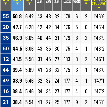
1着
2着
3着
出走
優出
(1800m)
▼
▼
▼
▼
▼
50.8
6.42
43
48
32
179
6
2
1'46"6
55
47.7
6.28
42
42
34
176
5
0
1'46"4
20
46.9
6.05
40
44
31
179
8
2
1'46"9
35
44.5
6.06
43
35
30
175
4
1
1'46"2
60
41.5
5.56
31
45
27
183
3
2
1'45"1
12
39.4
5.89
41
28
32
175
6
1
1'46"0
44
38.9
5.46
32
37
24
177
4
1
1'47"1
49
38.4
5.46
34
34
27
177
4
0
1'47"2
16
38.4
5.54
41
27
25
177
9
2
1'46"8
21