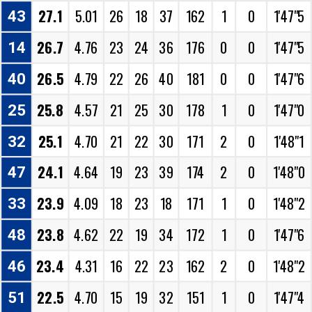
27.1
5.01
26
18
37
162
1
0
1'47"5
43
26.7
4.76
23
24
36
176
0
0
1'47"5
14
26.5
4.79
22
26
40
181
0
0
1'47"6
40
25.8
4.57
21
25
30
178
1
0
1'47"0
25
25.1
4.70
21
22
30
171
2
0
1'48"1
32
24.1
4.64
19
23
39
174
2
0
1'48"0
47
23.9
4.09
18
23
18
171
1
0
1'48"2
33
23.8
4.62
22
19
34
172
1
0
1'47"6
48
23.4
4.31
16
22
23
162
2
0
1'48"2
46
22.5
4.70
15
19
32
151
1
0
1'47"4
51