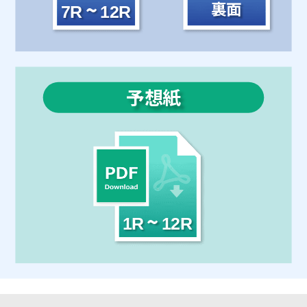
~
裏面
7R
12R
予想紙
~
1R
12R