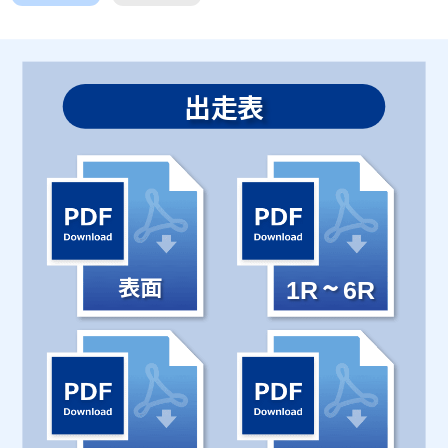
出走表
~
表面
1R
6R