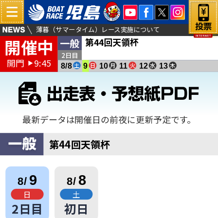
薄暮（サマータイム）レース実施について
開催中
第44回天領杯
一般
倉敷児島塩結びカフェよりお得な商品販売のお知らせ
夏休みキッズイベント開催！（第４４回天領杯）
2日目
開門
9:45
▶
土
日
月
火
水
木
8/8
9
10
11
12
13
最新データは開催日の前夜に更新予定です。
第44回天領杯
9
8
8/
8/
日
土
2日目
初日