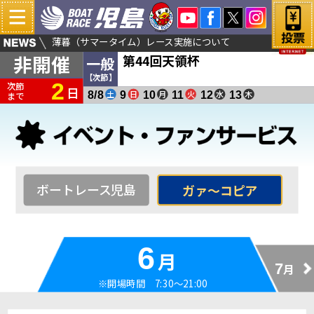
秒をアップ！
薄暮（サマータイム）レース実施について
非開催
第44回天領杯
一般
【次節】
2
次節
日
土
日
月
火
水
木
8/8
9
10
11
12
13
まで
ボートレース児島
ガァ～コピア
6
月
7
月
※開場時間 7:30～21:00