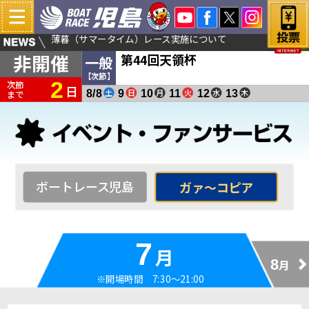
薄暮（サマータイム）レース実施について
秒をアップ！
非開催
第44回天領杯
一般
【次節】
2
次節
日
土
日
月
火
水
木
8/8
9
10
11
12
13
まで
ボートレース児島
ガァ～コピア
7
月
8
月
※開場時間 7:30～21:00